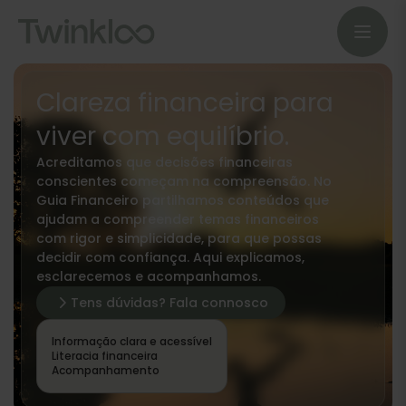
Clareza financeira para
viver com equilíbrio.
Acreditamos que decisões financeiras
conscientes começam na compreensão. No
Guia Financeiro partilhamos conteúdos que
ajudam a compreender temas financeiros
com rigor e simplicidade, para que possas
decidir com confiança. Aqui explicamos,
esclarecemos e acompanhamos.
Tens dúvidas? Fala connosco
Informação clara e acessível
Literacia financeira
Acompanhamento