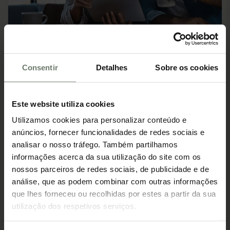
Crédito
Twinkloo Radar
Quanto pode poupar com a descida
das taxas de juro habitação?
Consentir
Detalhes
Sobre os cookies
Taxas de juro contratadas: como é feita a revisão?
Este website utiliza cookies
Utilizamos cookies para personalizar conteúdo e
anúncios, fornecer funcionalidades de redes sociais e
analisar o nosso tráfego. Também partilhamos
informações acerca da sua utilização do site com os
nossos parceiros de redes sociais, de publicidade e de
análise, que as podem combinar com outras informações
que lhes forneceu ou recolhidas por estes a partir da sua
utilização dos respetivos serviços.
Crédito
Twinkloo Radar