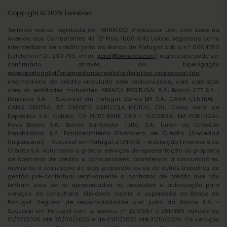
Copyright © 2026 Twinkloo
Twinkloo marca registada da TWINKLOO Unipessoal Lda, com sede na
Avenida dos Combatentes 43 12º Piso, 1600-042 Lisboa, registado como
intermediário de crédito junto do Banco de Portugal sob o n.º 0004550
(telefone n.º 211 230 799; email
geral@twinkloo.com
), registo que pode ser
confirmado através da hiperligação
www.bportugal.pt/intermediariocreditofar/twinkloo-unipessoal-lda
,
intermediário de crédito vinculado sem exclusividade, com contratos
com as entidades mutuantes: ABANCA PORTUGAL S.A.; Banco CTT S.A. ;
Bankinter S.A. – Sucursal em Portugal; Banco BPI S.A.; CAIXA CENTRAL -
CAIXA CENTRAL DE CRÉDITO AGRÍCOLA MÚTUO, CRL; Caixa Geral de
Depósitos S.A.; Cofidis; CA AUTO BANK S.P.A - SUCURSAL EM PORTUGAL;
Novo Banco S.A.; Banco Santander Totta, S.A., Union de Créditos
Inmobiliários S.A. Establecimiento Financiero de Crédito (Sociedad
Unipersonal) – Sucursal em Portugal e UNICRE – Instituição Financeira de
Crédito S.A. Autorizado a prestar serviços de apresentação ou proposta
de contratos de crédito a consumidores, assistência a consumidores,
mediante a realização de atos preparatórios ou de outros trabalhos de
gestão pré-contratual relativamente a contratos de crédito que não
tenham sido por si apresentados ou propostos e autorização para
serviços de consultoria. Atividade sujeita à supervisão do Banco de
Portugal. Seguros de responsabilidade civil junto da Hiscox S.A. -
Sucursal em Portugal com a apólice nº 2510567 e 2517869 válidas de
01/07/2025 até 30/06/2026 e de 01/11/2025 até 31/10/2026. Os serviços