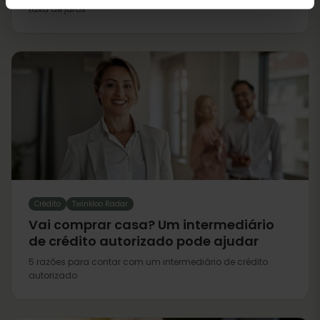
taxa de juros
Crédito
Twinkloo Radar
Vai comprar casa? Um intermediário
de crédito autorizado pode ajudar
5 razões para contar com um intermediário de crédito
autorizado