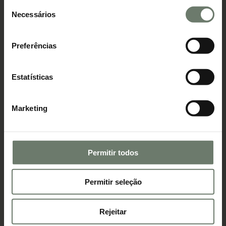
Seleção
O que é a garantia do Estado para o
Necessários
de
crédito jovem habitação?
consentimento
O que muda com a garantia pública no crédito jovem
habitação?
Preferências
Estatísticas
Marketing
Permitir todos
Permitir seleção
Crédito
Twinkloo Radar
Como vai evoluir a taxa de juros em
2024?
Rejeitar
Conheça os fatores que vão determinar a performance da