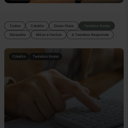
Todos
Crédito
Dicas Úteis
Twinkloo Radar
Glossário
Mitos e Factos
A Twinkloo Responde
Crédito
Twinkloo Radar