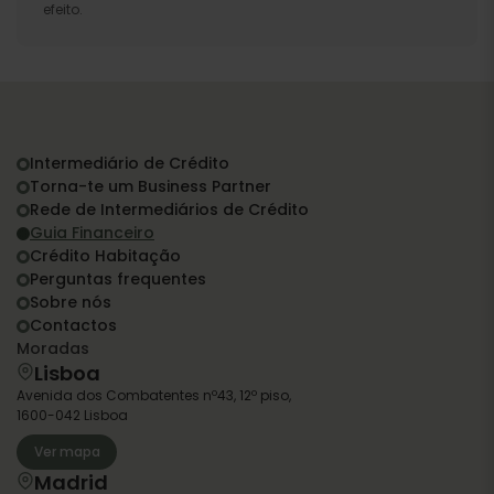
efeito.
Intermediário de Crédito
Torna-te um Business Partner
Rede de Intermediários de Crédito
Guia Financeiro
Crédito Habitação
Perguntas frequentes
Sobre nós
Contactos
Moradas
Lisboa
Avenida dos Combatentes nº43, 12º piso,
1600-042 Lisboa
Ver mapa
Madrid