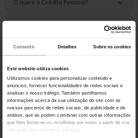
O que é o Crédito Pessoal?
Conseguem mesmo melhores
condições, ou limitam-se a fazer
uma procura de propostas em
nome dos clientes?
Consentir
Detalhes
Sobre os cookies
Enviam a simulação por e-mail?
Este website utiliza cookies
Utilizamos cookies para personalizar conteúdo e
anúncios, fornecer funcionalidades de redes sociais e
Posso consultar o banco onde tenho
analisar o nosso tráfego. Também partilhamos
conta para pedir proposta de
informações acerca da sua utilização do site com os
Crédito Habitação?
nossos parceiros de redes sociais, de publicidade e de
análise, que as podem combinar com outras informações
que lhes forneceu ou recolhidas por estes a partir da sua
É possível fazer Crédito Pessoal para
utilização dos respetivos serviços.
financiar a falta de capitais