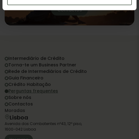
Contactos
Intermediário de Crédito
Torna-te um Business Partner
Rede de Intermediários de Crédito
Guia Financeiro
Crédito Habitação
Perguntas frequentes
Sobre nós
Contactos
Moradas
Lisboa
Avenida dos Combatentes nº43, 12º piso,
1600-042 Lisboa