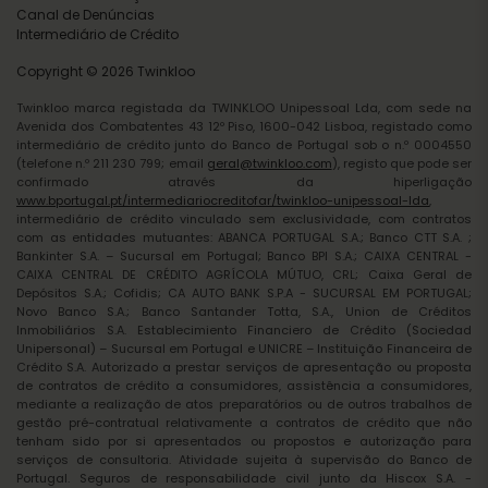
Canal de Denúncias
Intermediário de Crédito
Copyright © 2026 Twinkloo
Twinkloo marca registada da TWINKLOO Unipessoal Lda, com sede na
Avenida dos Combatentes 43 12º Piso, 1600-042 Lisboa, registado como
intermediário de crédito junto do Banco de Portugal sob o n.º 0004550
(telefone n.º 211 230 799; email
geral@twinkloo.com
), registo que pode ser
confirmado através da hiperligação
www.bportugal.pt/intermediariocreditofar/twinkloo-unipessoal-lda
,
intermediário de crédito vinculado sem exclusividade, com contratos
com as entidades mutuantes: ABANCA PORTUGAL S.A.; Banco CTT S.A. ;
Bankinter S.A. – Sucursal em Portugal; Banco BPI S.A.; CAIXA CENTRAL -
CAIXA CENTRAL DE CRÉDITO AGRÍCOLA MÚTUO, CRL; Caixa Geral de
Depósitos S.A.; Cofidis; CA AUTO BANK S.P.A - SUCURSAL EM PORTUGAL;
Novo Banco S.A.; Banco Santander Totta, S.A., Union de Créditos
Inmobiliários S.A. Establecimiento Financiero de Crédito (Sociedad
Unipersonal) – Sucursal em Portugal e UNICRE – Instituição Financeira de
Crédito S.A. Autorizado a prestar serviços de apresentação ou proposta
de contratos de crédito a consumidores, assistência a consumidores,
mediante a realização de atos preparatórios ou de outros trabalhos de
gestão pré-contratual relativamente a contratos de crédito que não
tenham sido por si apresentados ou propostos e autorização para
serviços de consultoria. Atividade sujeita à supervisão do Banco de
Portugal. Seguros de responsabilidade civil junto da Hiscox S.A. -