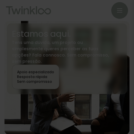
Estamos aqui.
Tens uma dúvida, um projeto ou
simplesmente queres perceber as tuas
opções? Fala connosco. Sem compromisso,
sem pressão.
Apoio especializado
Resposta rápida
Sem compromisso