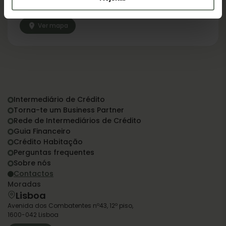
Calle de Cardenal Marcelo Spinola 14, 4ª Planta
28016 Madrid, España
Ver mapa
Intermediário de Crédito
Torna-te um Business Partner
Rede de Intermediários de Crédito
Guia Financeiro
Crédito Habitação
Perguntas frequentes
Sobre nós
Contactos
Moradas
Lisboa
Avenida dos Combatentes nº43, 12º piso,
1600-042 Lisboa