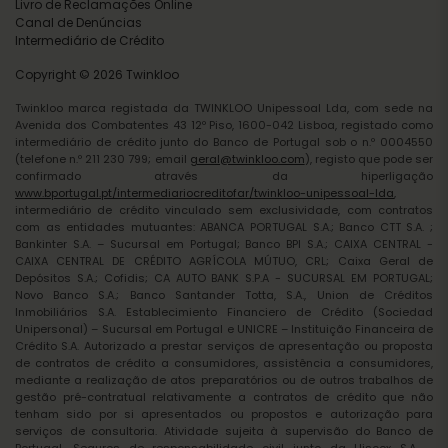
Livro de Reclamações Online
Canal de Denúncias
Intermediário de Crédito
Copyright © 2026 Twinkloo
Twinkloo marca registada da TWINKLOO Unipessoal Lda, com sede na
Avenida dos Combatentes 43 12º Piso, 1600-042 Lisboa, registado como
intermediário de crédito junto do Banco de Portugal sob o n.º 0004550
(telefone n.º 211 230 799; email
geral@twinkloo.com
), registo que pode ser
confirmado através da hiperligação
www.bportugal.pt/intermediariocreditofar/twinkloo-unipessoal-lda
,
intermediário de crédito vinculado sem exclusividade, com contratos
com as entidades mutuantes: ABANCA PORTUGAL S.A.; Banco CTT S.A. ;
Bankinter S.A. – Sucursal em Portugal; Banco BPI S.A.; CAIXA CENTRAL -
CAIXA CENTRAL DE CRÉDITO AGRÍCOLA MÚTUO, CRL; Caixa Geral de
Depósitos S.A.; Cofidis; CA AUTO BANK S.P.A - SUCURSAL EM PORTUGAL;
Novo Banco S.A.; Banco Santander Totta, S.A., Union de Créditos
Inmobiliários S.A. Establecimiento Financiero de Crédito (Sociedad
Unipersonal) – Sucursal em Portugal e UNICRE – Instituição Financeira de
Crédito S.A. Autorizado a prestar serviços de apresentação ou proposta
de contratos de crédito a consumidores, assistência a consumidores,
mediante a realização de atos preparatórios ou de outros trabalhos de
gestão pré-contratual relativamente a contratos de crédito que não
tenham sido por si apresentados ou propostos e autorização para
serviços de consultoria. Atividade sujeita à supervisão do Banco de