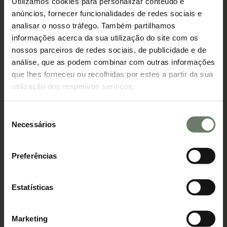
Utilizamos cookies para personalizar conteúdo e
intermediário e o banco?
anúncios, fornecer funcionalidades de redes sociais e
Quer comprar casa e quer saber qual das opções é mais
analisar o nosso tráfego. Também partilhamos
vantajosa?
informações acerca da sua utilização do site com os
nossos parceiros de redes sociais, de publicidade e de
análise, que as podem combinar com outras informações
que lhes forneceu ou recolhidas por estes a partir da sua
utilização dos respetivos serviços.
Seleção
Necessários
de
consentimento
Preferências
Crédito
Glossário
O que é e como calcular o DSTI (Debt
Estatísticas
Service-to-Income)?
O DSTI ajuda a avaliar o impacto do novo crédito no seu
Marketing
orçamento