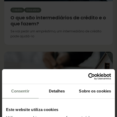
Crédito
Glossário
O que são intermediários de crédito e o
que fazem?
Se vai pedir um empréstimo, um intermediário de crédito
pode ajudá-lo
Consentir
Detalhes
Sobre os cookies
Crédito
Glossário
Este website utiliza cookies
Comprar imóvel: a diferença entre um