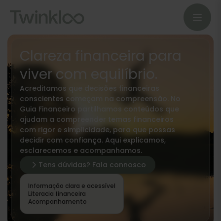
Clareza financeira para
viver com equilíbrio.
Acreditamos que decisões financeiras
conscientes começam na compreensão. No
Guia Financeiro partilhamos conteúdos que
ajudam a compreender temas financeiros
com rigor e simplicidade, para que possas
decidir com confiança. Aqui explicamos,
esclarecemos e acompanhamos.
Tens dúvidas? Fala connosco
Informação clara e acessível
Literacia financeira
Acompanhamento