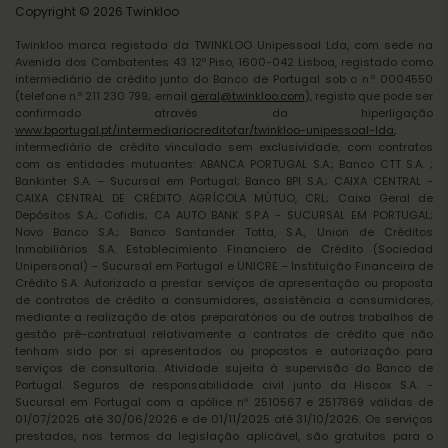
Copyright © 2026 Twinkloo
Twinkloo marca registada da TWINKLOO Unipessoal Lda, com sede na
Avenida dos Combatentes 43 12º Piso, 1600-042 Lisboa, registado como
intermediário de crédito junto do Banco de Portugal sob o n.º 0004550
(telefone n.º 211 230 799; email
geral@twinkloo.com
), registo que pode ser
confirmado através da hiperligação
www.bportugal.pt/intermediariocreditofar/twinkloo-unipessoal-lda
,
intermediário de crédito vinculado sem exclusividade, com contratos
com as entidades mutuantes: ABANCA PORTUGAL S.A.; Banco CTT S.A. ;
Bankinter S.A. – Sucursal em Portugal; Banco BPI S.A.; CAIXA CENTRAL -
CAIXA CENTRAL DE CRÉDITO AGRÍCOLA MÚTUO, CRL; Caixa Geral de
Depósitos S.A.; Cofidis; CA AUTO BANK S.P.A - SUCURSAL EM PORTUGAL;
Novo Banco S.A.; Banco Santander Totta, S.A., Union de Créditos
Inmobiliários S.A. Establecimiento Financiero de Crédito (Sociedad
Unipersonal) – Sucursal em Portugal e UNICRE – Instituição Financeira de
Crédito S.A. Autorizado a prestar serviços de apresentação ou proposta
de contratos de crédito a consumidores, assistência a consumidores,
mediante a realização de atos preparatórios ou de outros trabalhos de
gestão pré-contratual relativamente a contratos de crédito que não
tenham sido por si apresentados ou propostos e autorização para
serviços de consultoria. Atividade sujeita à supervisão do Banco de
Portugal. Seguros de responsabilidade civil junto da Hiscox S.A. -
Sucursal em Portugal com a apólice nº 2510567 e 2517869 válidas de
01/07/2025 até 30/06/2026 e de 01/11/2025 até 31/10/2026. Os serviços
prestados, nos termos da legislação aplicável, são gratuitos para o