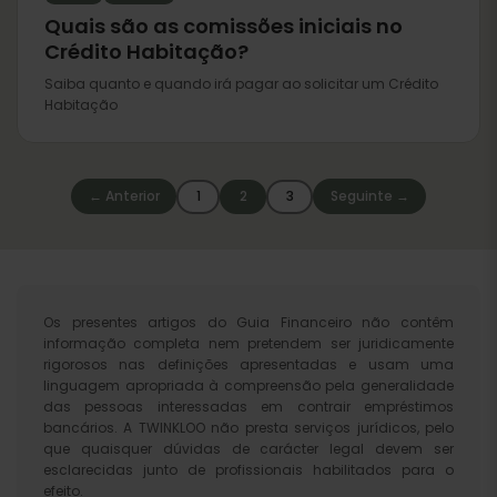
Quais são as comissões iniciais no
Crédito Habitação?
Saiba quanto e quando irá pagar ao solicitar um Crédito
Habitação
← Anterior
1
2
3
Seguinte →
Os presentes artigos do Guia Financeiro não contêm
informação completa nem pretendem ser juridicamente
rigorosos nas definições apresentadas e usam uma
linguagem apropriada à compreensão pela generalidade
das pessoas interessadas em contrair empréstimos
bancários. A TWINKLOO não presta serviços jurídicos, pelo
que quaisquer dúvidas de carácter legal devem ser
esclarecidas junto de profissionais habilitados para o
efeito.