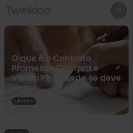
O que é o Contrato
Promessa Compra e
Venda? E quando se deve
fazer?
Glossário