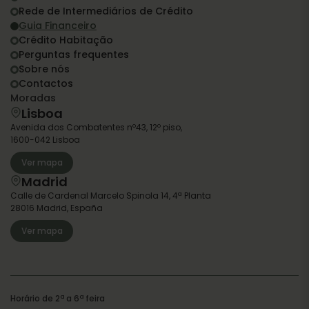
Rede de Intermediários de Crédito
Guia Financeiro
Crédito Habitação
Perguntas frequentes
Sobre nós
Contactos
Moradas
Lisboa
Avenida dos Combatentes nº43, 12º piso,
1600-042 Lisboa
Ver mapa
Madrid
Calle de Cardenal Marcelo Spinola 14, 4ª Planta
28016 Madrid, España
Ver mapa
Horário de 2ª a 6ª feira