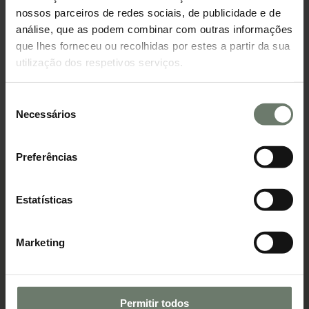
compra/venda.
nossos parceiros de redes sociais, de publicidade e de
análise, que as podem combinar com outras informações
que lhes forneceu ou recolhidas por estes a partir da sua
utilização dos respetivos serviços.
Crédito Habitação
Descobre a tua prestação em minutos
Seleção
Necessários
Simular agora
de
consentimento
Preferências
Outros artigos sobre o Credito
Estatísticas
Ver todos os artigos
Marketing
Crédito
Twinkloo Radar
Permitir todos