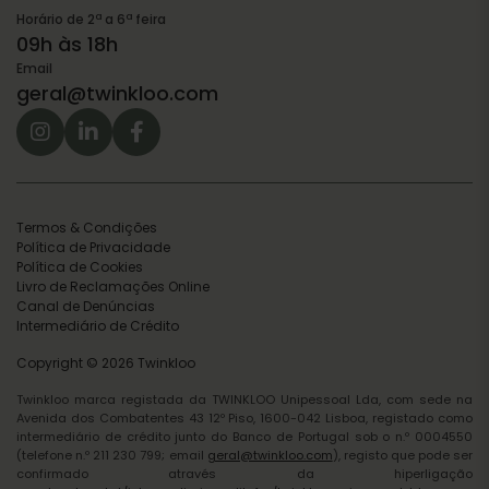
Horário de 2ª a 6ª feira
09h às 18h
Email
geral@twinkloo.com
Termos & Condições
Política de Privacidade
Política de Cookies
Livro de Reclamações Online
Canal de Denúncias
Intermediário de Crédito
Copyright © 2026 Twinkloo
Twinkloo marca registada da TWINKLOO Unipessoal Lda, com sede na
Avenida dos Combatentes 43 12º Piso, 1600-042 Lisboa, registado como
intermediário de crédito junto do Banco de Portugal sob o n.º 0004550
(telefone n.º 211 230 799; email
geral@twinkloo.com
), registo que pode ser
confirmado através da hiperligação