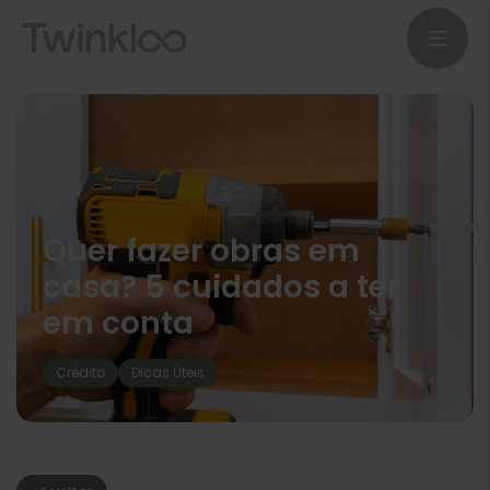
Quer fazer obras em
casa? 5 cuidados a ter
em conta
Crédito
Dicas Úteis