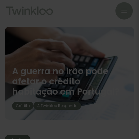
A guerra no Irão pode
afetar o crédito
habitação em Portugal?
Crédito
A Twinkloo Responde