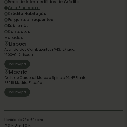
Rede de Intermediários de Crédito
Guia Financeiro
Crédito Habitação
Perguntas frequentes
Sobre nós
Contactos
Moradas
Lisboa
Avenida dos Combatentes nº43, 12º piso,
1600-042 Lisboa
Ver mapa
Madrid
Calle de Cardenal Marcelo Spinola 14, 4ª Planta
28016 Madrid, España
Ver mapa
Horário de 2ª a 6ª feira
09h às 18h