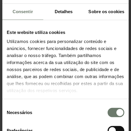
Compare diferentes opções e modalidades.
Perceba se faz sentido optar por uma taxa
Consentir
Detalhes
Sobre os cookies
variável, fixa ou mista no crédito habitação, tendo
em conta a conjuntura atual, mas sobretudo o
Este website utiliza cookies
seu perfil financeiro e tolerância ao risco.
Comparar cenários é essencial para tomar uma
Utilizamos cookies para personalizar conteúdo e
anúncios, fornecer funcionalidades de redes sociais e
decisão informada.
analisar o nosso tráfego. Também partilhamos
Na
Twinkloo
, podemos ajudá-lo a analisar as
informações acerca da sua utilização do site com os
diferentes ofertas para que possa tomar uma
nossos parceiros de redes sociais, de publicidade e de
decisão informada e adequada ao seu perfil.
análise, que as podem combinar com outras informações
que lhes forneceu ou recolhidas por estes a partir da sua
Simule cenários de subida.
utilização dos respetivos serviços.
Antes de avançar com um crédito, analise o
impacto de possíveis subidas da Euribor. Saber
Seleção
como pode evoluir a prestação ajuda a antecipar
Necessários
de
riscos e a preparar o orçamento.
consentimento
Mantenha uma margem de segurança
Preferências