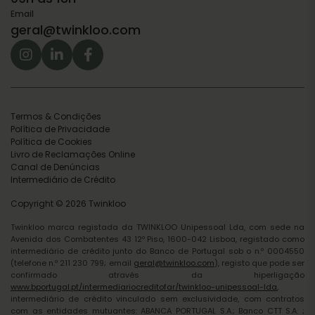
Email
geral@twinkloo.com
Termos & Condições
Política de Privacidade
Política de Cookies
Livro de Reclamações Online
Canal de Denúncias
Intermediário de Crédito
Copyright © 2026 Twinkloo
Twinkloo marca registada da TWINKLOO Unipessoal Lda, com sede na
Avenida dos Combatentes 43 12º Piso, 1600-042 Lisboa, registado como
intermediário de crédito junto do Banco de Portugal sob o n.º 0004550
(telefone n.º 211 230 799; email
geral@twinkloo.com
), registo que pode ser
confirmado através da hiperligação
www.bportugal.pt/intermediariocreditofar/twinkloo-unipessoal-lda
,
intermediário de crédito vinculado sem exclusividade, com contratos
com as entidades mutuantes: ABANCA PORTUGAL S.A.; Banco CTT S.A. ;