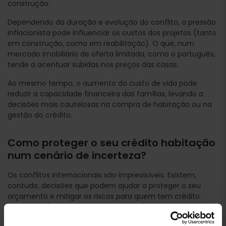
construção.
Dependendo da duração e evolução do conflito, a pressão
inflacionista pode influenciar os custos dos projetos (tanto
em construção, como em reabilitação). O que, num
mercado imobiliário de oferta limitada, como o português,
tende a acentuar subidas nos preços das casas.
Ao mesmo tempo, o aumento do custo de vida pode
reduzir a capacidade financeira das famílias, levando a
decisões mais cautelosas na compra de habitação ou na
gestão do crédito.
Como proteger o seu crédito habitação
num cenário de incerteza?
Os conflitos internacionais são imprevisíveis. Existem,
contudo, decisões que podem ajudar a proteger o seu
orçamento e mitigar os riscos para quem tem crédito
habitação (ou está à procura de casa).