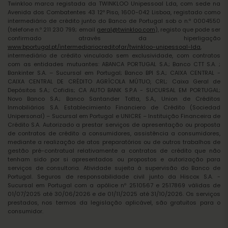
Twinkloo marca registada da TWINKLOO Unipessoal Lda, com sede na
Avenida dos Combatentes 43 12º Piso, 1600-042 Lisboa, registado como
intermediário de crédito junto do Banco de Portugal sob o n.º 0004550
(telefone n.º 211 230 799; email
geral@twinkloo.com
), registo que pode ser
confirmado através da hiperligação
www.bportugal.pt/intermediariocreditofar/twinkloo-unipessoal-lda
,
intermediário de crédito vinculado sem exclusividade, com contratos
com as entidades mutuantes: ABANCA PORTUGAL S.A.; Banco CTT S.A. ;
Bankinter S.A. – Sucursal em Portugal; Banco BPI S.A.; CAIXA CENTRAL -
CAIXA CENTRAL DE CRÉDITO AGRÍCOLA MÚTUO, CRL; Caixa Geral de
Depósitos S.A.; Cofidis; CA AUTO BANK S.P.A - SUCURSAL EM PORTUGAL;
Novo Banco S.A.; Banco Santander Totta, S.A., Union de Créditos
Inmobiliários S.A. Establecimiento Financiero de Crédito (Sociedad
Unipersonal) – Sucursal em Portugal e UNICRE – Instituição Financeira de
Crédito S.A. Autorizado a prestar serviços de apresentação ou proposta
de contratos de crédito a consumidores, assistência a consumidores,
mediante a realização de atos preparatórios ou de outros trabalhos de
gestão pré-contratual relativamente a contratos de crédito que não
tenham sido por si apresentados ou propostos e autorização para
serviços de consultoria. Atividade sujeita à supervisão do Banco de
Portugal. Seguros de responsabilidade civil junto da Hiscox S.A. -
Sucursal em Portugal com a apólice nº 2510567 e 2517869 válidas de
01/07/2025 até 30/06/2026 e de 01/11/2025 até 31/10/2026. Os serviços
prestados, nos termos da legislação aplicável, são gratuitos para o
consumidor.