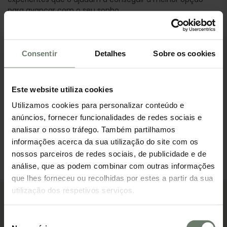
para avançar com o seu sonho
Por fim, para mais informação sobre Crédito Habitação
visite o site do
Banco de Portugal
.
Consentir
Detalhes
Sobre os cookies
Fale agora
com a Twinkloo e fique a saber como garantir
um crédito à sua medida.
Este website utiliza cookies
Utilizamos cookies para personalizar conteúdo e
Crédito Habitação
anúncios, fornecer funcionalidades de redes sociais e
Descobre a tua prestação em minutos
analisar o nosso tráfego. Também partilhamos
informações acerca da sua utilização do site com os
Simular agora
nossos parceiros de redes sociais, de publicidade e de
análise, que as podem combinar com outras informações
que lhes forneceu ou recolhidas por estes a partir da sua
utilização dos respetivos serviços.
Outros artigos sobre o Credito
Seleção
Ver todos os artigos