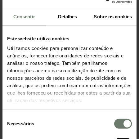
Rendimento
2.
Insere o valor do teu salário bruto, sem descontos
para IRS e segurança social, outros rendimentos
sujeitos a IRS e SS (exº bónus, prémios, comissões).
Consentir
Detalhes
Sobre os cookies
Outros rendimentos só sujeitos a IRS (exº cheques
colégio) e outros rendimentos isentos (exº ajudas de
custo).
Total: €0
Este website utiliza cookies
Utilizamos cookies para personalizar conteúdo e
Subsídio de Alimentação
3.
anúncios, fornecer funcionalidades de redes sociais e
Vencimento Bruto Mensal
Insere a forma e o valor de como recebes o subsídio
analisar o nosso tráfego. Também partilhamos
de alimentação em valores brutos (com impostos).
informações acerca da sua utilização do site com os
nossos parceiros de redes sociais, de publicidade e de
análise, que as podem combinar com outras informações
Tipo
Ver resultados totais
Outros Rendimentos Sujeitos a IRS e SS
que lhes forneceu ou recolhidas por estes a partir da sua
utilização dos respetivos serviços.
Seleção
Valor Diário
Outros Rendimentos Sujeitos só a IRS
Necessários
de
consentimento