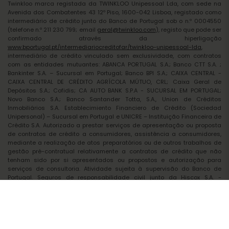
Twinkloo marca registada da TWINKLOO Unipessoal Lda, com sede na
Avenida dos Combatentes 43 12º Piso, 1600-042 Lisboa, registado como
intermediário de crédito junto do Banco de Portugal sob o n.º 0004550
(telefone n.º 211 230 799; email
geral@twinkloo.com
), registo que pode ser
confirmado através da hiperligação
www.bportugal.pt/intermediariocreditofar/twinkloo-unipessoal-lda
,
intermediário de crédito vinculado sem exclusividade, com contratos
com as entidades mutuantes: ABANCA PORTUGAL S.A.; Banco CTT S.A. ;
Bankinter S.A. – Sucursal em Portugal; Banco BPI S.A.; CAIXA CENTRAL -
CAIXA CENTRAL DE CRÉDITO AGRÍCOLA MÚTUO, CRL; Caixa Geral de
Depósitos S.A.; Cofidis; CA AUTO BANK S.P.A - SUCURSAL EM PORTUGAL;
Novo Banco S.A.; Banco Santander Totta, S.A., Union de Créditos
Inmobiliários S.A. Establecimiento Financiero de Crédito (Sociedad
Unipersonal) – Sucursal em Portugal e UNICRE – Instituição Financeira de
Crédito S.A. Autorizado a prestar serviços de apresentação ou proposta
de contratos de crédito a consumidores, assistência a consumidores,
mediante a realização de atos preparatórios ou de outros trabalhos de
gestão pré-contratual relativamente a contratos de crédito que não
tenham sido por si apresentados ou propostos e autorização para
serviços de consultoria. Atividade sujeita à supervisão do Banco de
Portugal. Seguros de responsabilidade civil junto da Hiscox S.A. -
Sucursal em Portugal com a apólice nº 2510567 e 2517869 válidas de
01/07/2025 até 30/06/2026 e de 01/11/2025 até 31/10/2026. Os serviços
prestados, nos termos da legislação aplicável, são gratuitos para o
consumidor.